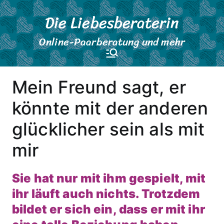
Zum
Die Liebesberaterin
Inhalt
springen
Online-Paarberatung und mehr
Mein Freund sagt, er
könnte mit der anderen
glücklicher sein als mit
mir
Sie hat nur mit ihm gespielt, mit
ihr läuft auch nichts. Trotzdem
bildet er sich ein, dass er mit ihr