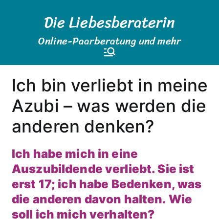
Zum
Die Liebesberaterin
Inhalt
springen
Online-Paarberatung und mehr
Ich bin verliebt in meine
Azubi – was werden die
anderen denken?
Ich habe mich in eine
Auszubildende verliebt. Sie ist
erst 17; ich habe Bedenken, was
die anderen davon halten. Wie
soll ich mich verhalten?