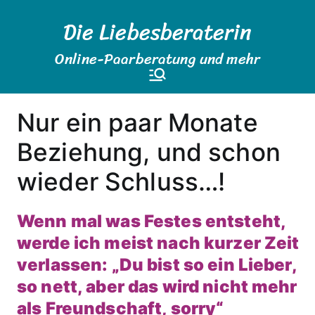
Zum
Die Liebesberaterin
Inhalt
springen
Online-Paarberatung und mehr
Nur ein paar Monate
Beziehung, und schon
wieder Schluss…!
Wenn mal was Festes entsteht,
werde ich meist nach kurzer Zeit
verlassen: „Du bist so ein Lieber,
so nett, aber das wird nicht mehr
als Freundschaft, sorry“