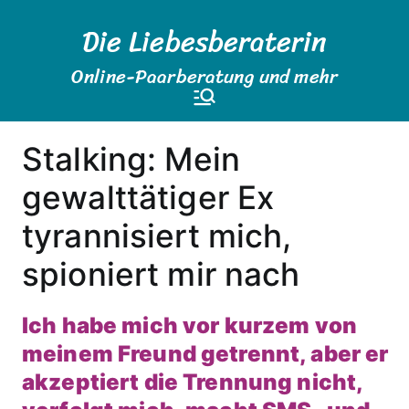
Zum
Die Liebesberaterin
Inhalt
springen
Online-Paarberatung und mehr
Stalking: Mein
gewalttätiger Ex
tyrannisiert mich,
spioniert mir nach
Ich habe mich vor kurzem von
meinem Freund getrennt, aber er
akzeptiert die Trennung nicht,