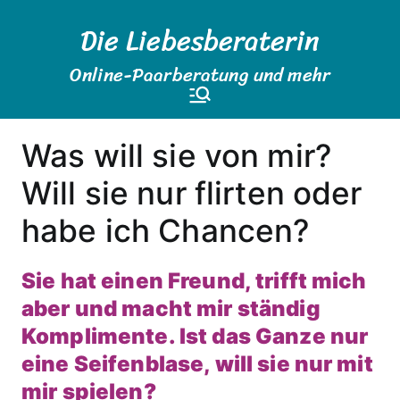
Zum
Die Liebesberaterin
Inhalt
springen
Online-Paarberatung und mehr
Was will sie von mir?
Will sie nur flirten oder
habe ich Chancen?
Sie hat einen Freund, trifft mich
aber und macht mir ständig
Komplimente. Ist das Ganze nur
eine Seifenblase, will sie nur mit
mir spielen?