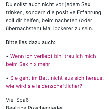
Du sollst auch nicht vor jedem Sex
trinken, sondern die positive Erfahrung
soll dir helfen, beim nächsten (oder
übernächsten) Mal lockerer zu sein.
Bitte lies dazu auch:
•
Wenn ich verliebt bin, trau ich mich
beim Sex nix mehr
•
Sie geht im Bett nicht aus sich heraus,
wie wird sie leidenschaftlicher?
Viel Spaß
Beatrice Poschenrieder