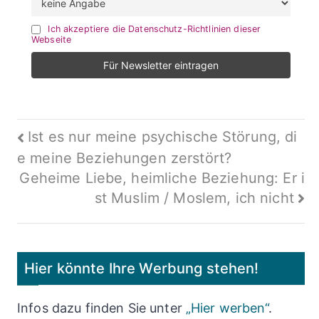
Ich akzeptiere die Datenschutz-Richtlinien dieser
Webseite
Beitragsnavigation
Ist es nur meine psychische Störung, di
e meine Beziehungen zerstört?
Geheime Liebe, heimliche Beziehung: Er i
st Muslim / Moslem, ich nicht
Hier könnte Ihre Werbung stehen!
Infos dazu finden Sie unter
„Hier werben“
.