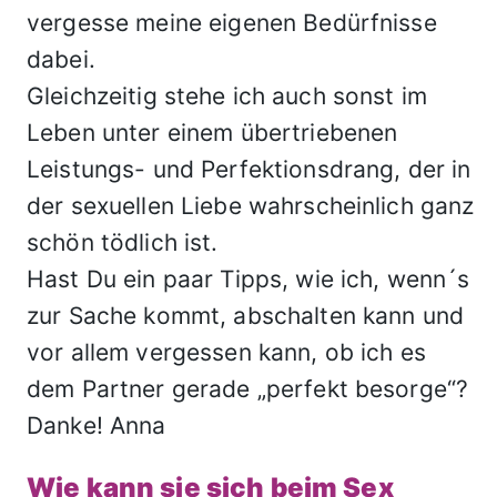
vergesse meine eigenen Bedürfnisse
dabei.
Gleichzeitig stehe ich auch sonst im
Leben unter einem übertriebenen
Leistungs- und Perfektionsdrang, der in
der sexuellen Liebe wahrscheinlich ganz
schön tödlich ist.
Hast Du ein paar Tipps, wie ich, wenn´s
zur Sache kommt, abschalten kann und
vor allem vergessen kann, ob ich es
dem Partner gerade „perfekt besorge“?
Danke! Anna
Wie kann sie sich beim Sex