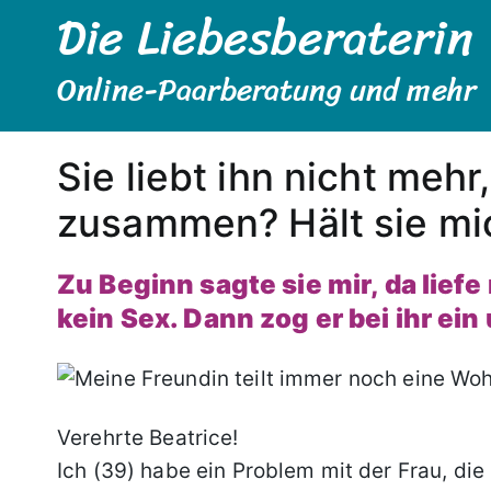
Die Liebesberaterin
Zum
Inhalt
springen
Online-Paarberatung und mehr
Sie liebt ihn nicht me
zusammen? Hält sie mi
Zu Beginn sagte sie mir, da lief
kein Sex. Dann zog er bei ihr ei
Verehrte Beatrice!
Ich (39) habe ein Problem mit der Frau, die