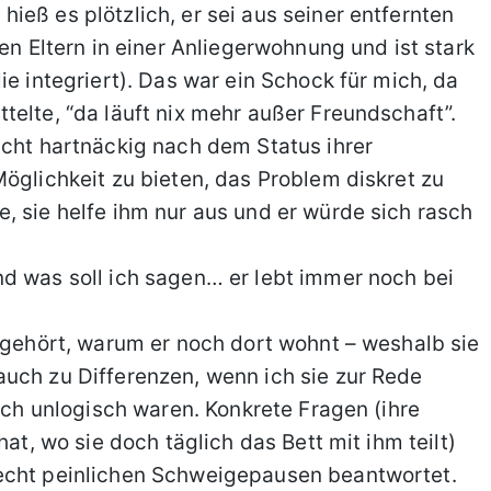
eß es plötzlich, er sei aus seiner entfernten
ren Eltern in einer Anliegerwohnung und ist stark
ie integriert). Das war ein Schock für mich, da
telte, “da läuft nix mehr außer Freundschaft”.
icht hartnäckig nach dem Status ihrer
öglichkeit zu bieten, das Problem diskret zu
, sie helfe ihm nur aus und er würde sich rasch
d was soll ich sagen… er lebt immer noch bei
n gehört, warum er noch dort wohnt – weshalb sie
uch zu Differenzen, wenn ich sie zur Rede
fach unlogisch waren. Konkrete Fragen (ihre
hat, wo sie doch täglich das Bett mit ihm teilt)
 echt peinlichen Schweigepausen beantwortet.