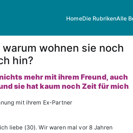
Home
Die Rubriken
Alle B
hr, warum wohnen sie noch
ch hin?
e nichts mehr mit ihrem Freund, auch
n und sie hat kaum noch Zeit für mich
 ich liebe (30). Wir waren mal vor 8 Jahren