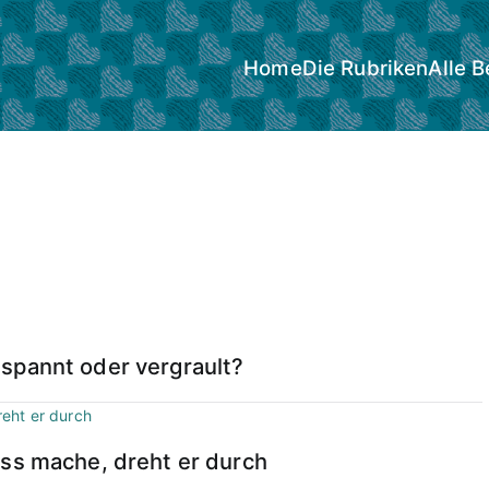
Home
Die Rubriken
Alle B
spannt oder vergrault?
uss mache, dreht er durch