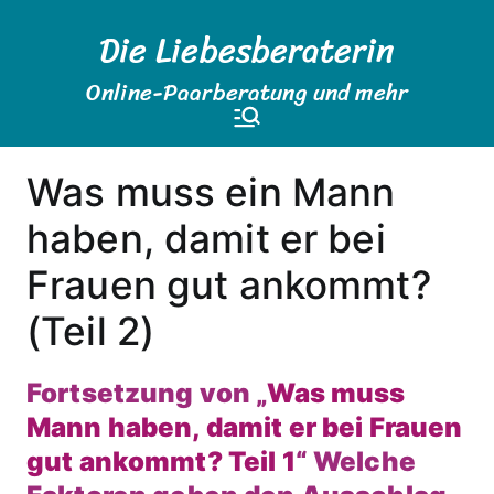
Zum
Die Liebesberaterin
Inhalt
springen
Online-Paarberatung und mehr
Was muss ein Mann
haben, damit er bei
Frauen gut ankommt?
(Teil 2)
Fortsetzung von „
Was muss
Mann haben, damit er bei Frauen
gut ankommt? Teil 1
“ Welche