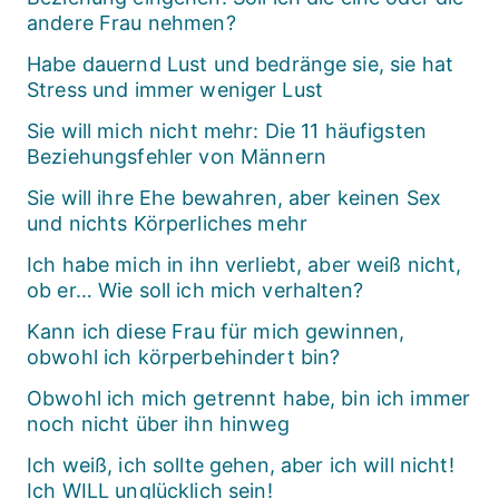
andere Frau nehmen?
Habe dauernd Lust und bedränge sie, sie hat
Stress und immer weniger Lust
Sie will mich nicht mehr: Die 11 häufigsten
Beziehungsfehler von Männern
Sie will ihre Ehe bewahren, aber keinen Sex
und nichts Körperliches mehr
Ich habe mich in ihn verliebt, aber weiß nicht,
ob er… Wie soll ich mich verhalten?
Kann ich diese Frau für mich gewinnen,
obwohl ich körperbehindert bin?
Obwohl ich mich getrennt habe, bin ich immer
noch nicht über ihn hinweg
Ich weiß, ich sollte gehen, aber ich will nicht!
Ich WILL unglücklich sein!