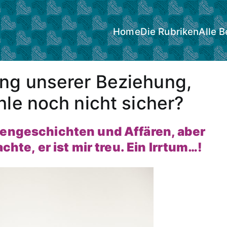
Home
Die Rubriken
Alle B
ang unserer Beziehung,
hle noch nicht sicher?
uengeschichten und Affären, aber
chte, er ist mir treu. Ein Irrtum…!