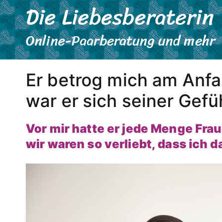
Die Liebesberaterin
Zum
Inhalt
springen
Online-Paarberatung und mehr
Er betrog mich am Anf
war er sich seiner Gefü
Vor mir hatte er jede Menge Fra
wir waren so verliebt, dass ich da