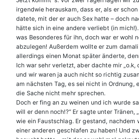
Jetzt kommt´s: Vor zwei Tagen lagen wir 
irgendwie herauskam, dass er, als er scho
datete, mit der er auch Sex hatte – doch n
hätte sich in eine andere verliebt (in mich!
was Besonderes für ihn, doch war er wohl n
abzulegen! Außerdem wollte er zum damalig
allerdings einen Monat später änderte, denn
Ich war sehr verletzt, aber dachte mir „o.k
und wir waren ja auch nicht so richtig zus
am nächsten Tag, es sei nicht in Ordnung, e
die Sache nicht mehr sprechen.
Doch er fing an zu weinen und ich wurde sau
will er denn noch!?“ Er sagte unter Tränen, 
wie ein Faustschlag. Er gestand, nachdem 
einer anderen geschlafen zu haben! Und z