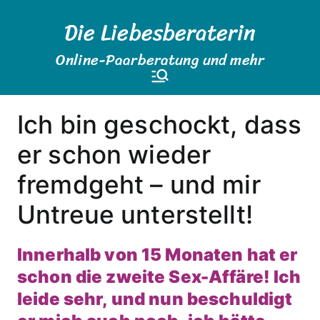
Zum
Die Liebesberaterin
Inhalt
springen
Online-Paarberatung und mehr
Ich bin geschockt, dass
er schon wieder
fremdgeht – und mir
Untreue unterstellt!
Innerhalb von 15 Monaten hat er
schon die zweite Sex-Affäre! Ich
leide sehr, und nun beschuldigt