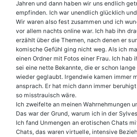
Jahren und dann haben wir uns endlich getr
empfinden. Ich war unendlich glücklich und
Wir waren also fest zusammen und ich wun
vor allem nachts online war. Ich hab ihn d
erzählt über die Themen, nach denen er sur
komische Gefühl ging nicht weg. Als ich ma
einen Ordner mit Fotos einer Frau. Ich hab
sei eine nette Bekannte, die er schon lange
wieder geglaubt. Irgendwie kamen immer m
ansprach. Er hat mich dann immer beruhigt 
so misstrauisch wäre.
Ich zweifelte an meinen Wahrnehmungen und
Das war der Grund, warum ich in der Sylve
Ich fand Unmengen an erotischen Chats mit 
Chats, das waren virtuelle, intensive Bezi