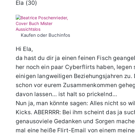
Ela (30)
Kaufen oder Buchinfos
Hi Ela,
da hast du dir ja einen feinen Fisch geang
her noch ein paar Cyberflirts haben, legen
einigen langweiligen Beziehungsjahren zu.
schon vor eurem Zusammenkommen gehegt u
davon lassen… ist halt so prickelnd…
Nun ja, man könnte sagen: Alles nicht so 
Kicks. ABERRRR: Bei ihm scheint das ja such
genausoviele Gedanken und Sorgen machen 
mal eine heiße Flirt-Email von einem meine