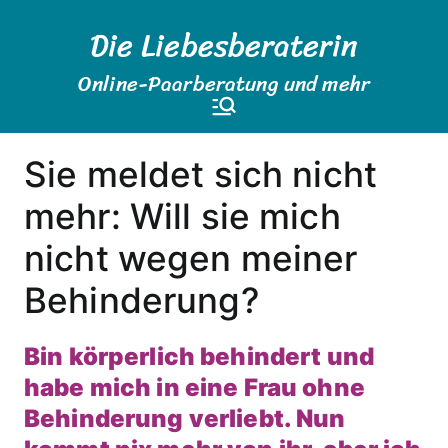
Zum
Die Liebesberaterin
Inhalt
springen
Online-Paarberatung und mehr
Sie meldet sich nicht
mehr: Will sie mich
nicht wegen meiner
Behinderung?
Bin körperlich behindert und
habe mich in eine Frau ohne
Behinderung verliebt. Nun