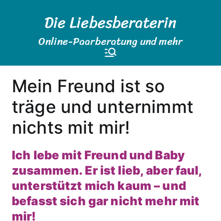
Zum
Die Liebesberaterin
Inhalt
springen
Online-Paarberatung und mehr
Mein Freund ist so
träge und unternimmt
nichts mit mir!
Ich lebe mit Freund und Baby
zusammen. Er ist lieb, aber faul,
unterstützt mich kaum – und
befasst sich gar nicht mehr mit
mir!