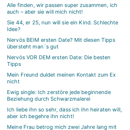
Alle finden, wir passen super zusammen, ich
auch – aber sie will mich nicht!
Sie 44, er 25, nun will sie ein Kind. Schlechte
Idee?
Nervös BEIM ersten Date? Mit diesen Tipps
übersteht man´s gut
Nervös VOR DEM ersten Date: Die besten
Tipps
Mein Freund duldet meinen Kontakt zum Ex
nicht
Ewig single: Ich zerstöre jede beginnende
Beziehung durch Schwarzmalerei
Ich liebe ihn so sehr, dass ich ihn heiraten will,
aber ich begehre ihn nicht!
Meine Frau betrog mich zwei Jahre lang mit