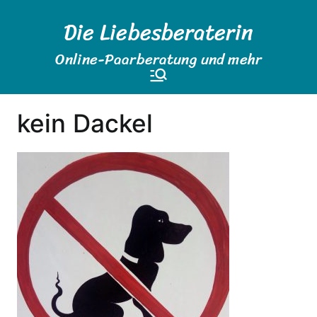
Zum
Die Liebesberaterin
Inhalt
springen
Online-Paarberatung und mehr
kein Dackel