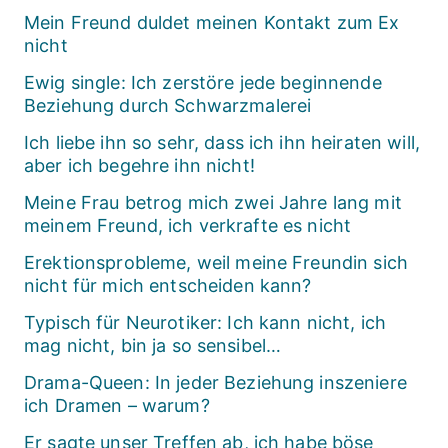
Mein Freund duldet meinen Kontakt zum Ex
nicht
Ewig single: Ich zerstöre jede beginnende
Beziehung durch Schwarzmalerei
Ich liebe ihn so sehr, dass ich ihn heiraten will,
aber ich begehre ihn nicht!
Meine Frau betrog mich zwei Jahre lang mit
meinem Freund, ich verkrafte es nicht
Erektionsprobleme, weil meine Freundin sich
nicht für mich entscheiden kann?
Typisch für Neurotiker: Ich kann nicht, ich
mag nicht, bin ja so sensibel…
Drama-Queen: In jeder Beziehung inszeniere
ich Dramen – warum?
Er sagte unser Treffen ab, ich habe böse