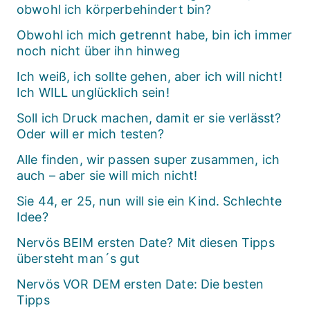
obwohl ich körperbehindert bin?
Obwohl ich mich getrennt habe, bin ich immer
noch nicht über ihn hinweg
Ich weiß, ich sollte gehen, aber ich will nicht!
Ich WILL unglücklich sein!
Soll ich Druck machen, damit er sie verlässt?
Oder will er mich testen?
Alle finden, wir passen super zusammen, ich
auch – aber sie will mich nicht!
Sie 44, er 25, nun will sie ein Kind. Schlechte
Idee?
Nervös BEIM ersten Date? Mit diesen Tipps
übersteht man´s gut
Nervös VOR DEM ersten Date: Die besten
Tipps