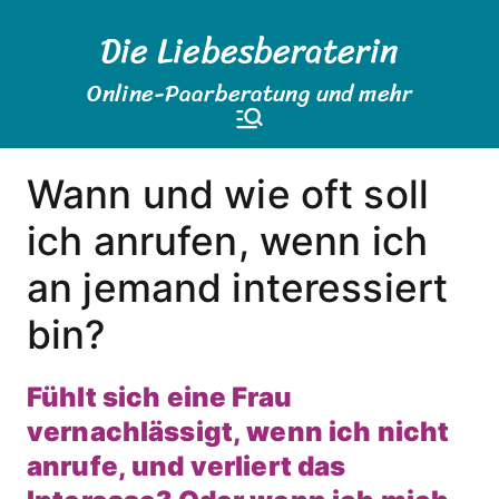
Zum
Die Liebesberaterin
Inhalt
springen
Online-Paarberatung und mehr
Wann und wie oft soll
ich anrufen, wenn ich
an jemand interessiert
bin?
Fühlt sich eine Frau
vernachlässigt, wenn ich nicht
anrufe, und verliert das