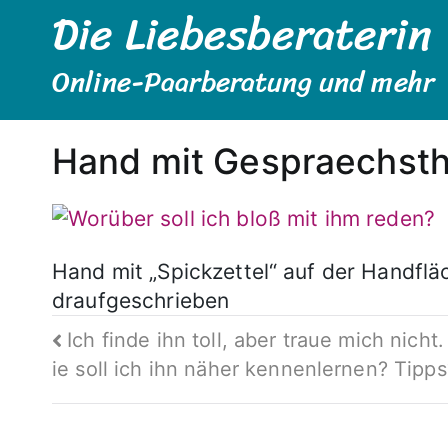
Die Liebesberaterin
Zum
Inhalt
springen
Online-Paarberatung und mehr
Hand mit Gespraechst
Hand mit „Spickzettel“ auf der Handflä
draufgeschrieben
Beitragsnavigation
Ich finde ihn toll, aber traue mich nicht
ie soll ich ihn näher kennenlernen? Tipps