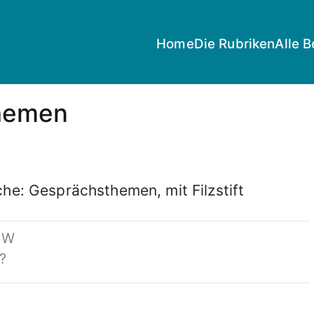
Home
Die Rubriken
Alle B
hemen
che: Gesprächsthemen, mit Filzstift
. W
?