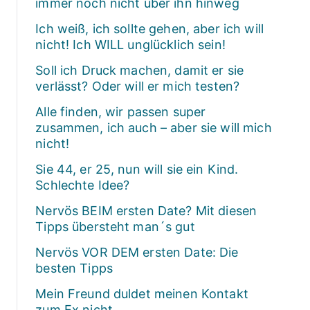
immer noch nicht über ihn hinweg
Ich weiß, ich sollte gehen, aber ich will
nicht! Ich WILL unglücklich sein!
Soll ich Druck machen, damit er sie
verlässt? Oder will er mich testen?
Alle finden, wir passen super
zusammen, ich auch – aber sie will mich
nicht!
Sie 44, er 25, nun will sie ein Kind.
Schlechte Idee?
Nervös BEIM ersten Date? Mit diesen
Tipps übersteht man´s gut
Nervös VOR DEM ersten Date: Die
besten Tipps
Mein Freund duldet meinen Kontakt
zum Ex nicht