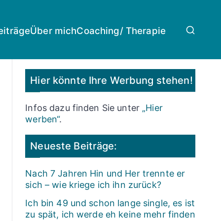
eiträge
Über mich
Coaching/ Therapie
Hier könnte Ihre Werbung stehen!
Infos dazu finden Sie unter
„Hier
werben“
.
Neueste Beiträge:
Nach 7 Jahren Hin und Her trennte er
sich – wie kriege ich ihn zurück?
Ich bin 49 und schon lange single, es ist
zu spät, ich werde eh keine mehr finden