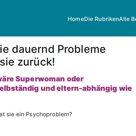
Home
Die Rubriken
Alle B
 sie dauernd Probleme
 sie zurück!
 wäre Superwoman oder
elbständig und eltern-abhängig wie