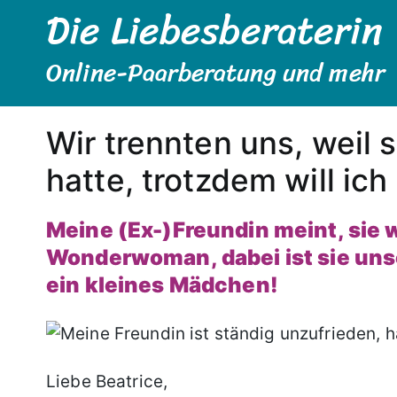
Die Liebesberaterin
Zum
Inhalt
springen
Online-Paarberatung und mehr
Wir trennten uns, weil
hatte, trotzdem will ich
Meine (Ex-)Freundin meint, sie
Wonderwoman, dabei ist sie uns
ein kleines Mädchen!
Liebe Beatrice,