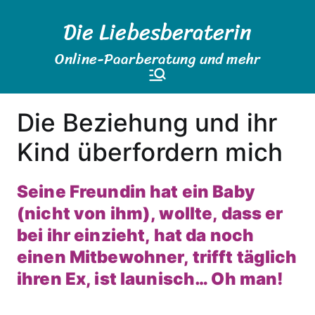
Zum
Die Liebesberaterin
Inhalt
springen
Online-Paarberatung und mehr
Die Beziehung und ihr
Kind überfordern mich
Seine Freundin hat ein Baby
(nicht von ihm), wollte, dass er
bei ihr einzieht, hat da noch
einen Mitbewohner, trifft täglich
ihren Ex, ist launisch… Oh man!