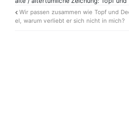
alte / altertümliche Zeichung: Topf und
Beitragsnavigation
Wir passen zusammen wie Topf und De
el, warum verliebt er sich nicht in mich?