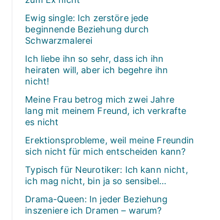
Ewig single: Ich zerstöre jede
beginnende Beziehung durch
Schwarzmalerei
Ich liebe ihn so sehr, dass ich ihn
heiraten will, aber ich begehre ihn
nicht!
Meine Frau betrog mich zwei Jahre
lang mit meinem Freund, ich verkrafte
es nicht
Erektionsprobleme, weil meine Freundin
sich nicht für mich entscheiden kann?
Typisch für Neurotiker: Ich kann nicht,
ich mag nicht, bin ja so sensibel…
Drama-Queen: In jeder Beziehung
inszeniere ich Dramen – warum?