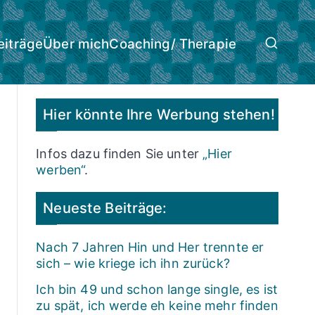
eiträge
Über mich
Coaching/ Therapie
Hier könnte Ihre Werbung stehen!
Infos dazu finden Sie unter
„Hier
werben“
.
Neueste Beiträge:
Nach 7 Jahren Hin und Her trennte er
sich – wie kriege ich ihn zurück?
Ich bin 49 und schon lange single, es ist
zu spät, ich werde eh keine mehr finden