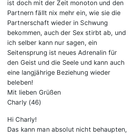
ist doch mit der Zeit monoton und den
Partnern fällt nix mehr ein, wie sie die
Partnerschaft wieder in Schwung
bekommen, auch der Sex stirbt ab, und
ich selber kann nur sagen, ein
Seitensprung ist neues Adrenalin für
den Geist und die Seele und kann auch
eine langjährige Beziehung wieder
beleben!
Mit lieben Grüßen
Charly (46)
Hi Charly!
Das kann man absolut nicht behaupten,