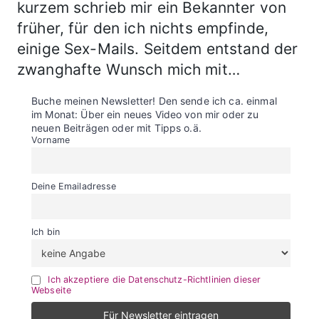
kurzem schrieb mir ein Bekannter von
früher, für den ich nichts empfinde,
einige Sex-Mails. Seitdem entstand der
zwanghafte Wunsch mich mit…
Buche meinen Newsletter! Den sende ich ca. einmal
im Monat: Über ein neues Video von mir oder zu
neuen Beiträgen oder mit Tipps o.ä.
Vorname
Deine Emailadresse
Ich bin
Ich akzeptiere die Datenschutz-Richtlinien dieser
Webseite