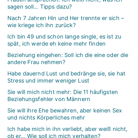
sagen soll… Tipps dazu?
Nach 7 Jahren Hin und Her trennte er sich –
wie kriege ich ihn zurück?
Ich bin 49 und schon lange single, es ist zu
spät, ich werde eh keine mehr finden
Beziehung eingehen: Soll ich die eine oder die
andere Frau nehmen?
Habe dauernd Lust und bedränge sie, sie hat
Stress und immer weniger Lust
Sie will mich nicht mehr: Die 11 häufigsten
Beziehungsfehler von Männern
Sie will ihre Ehe bewahren, aber keinen Sex
und nichts Körperliches mehr
Ich habe mich in ihn verliebt, aber weiß nicht,
ob er… Wie soll ich mich verhalten?