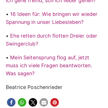
ich gehe fremd, soll ich lieber gehen?
•
16 Ideen für: Wie bringen wir wieder
Spannung in unser Liebesleben?
•
Ehe retten durch flotten Dreier oder
Swingerclub?
•
Mein Seitensprung flog auf, jetzt
muss ich viele Fragen beantworten.
Was sagen?
Beatrice Poschenrieder