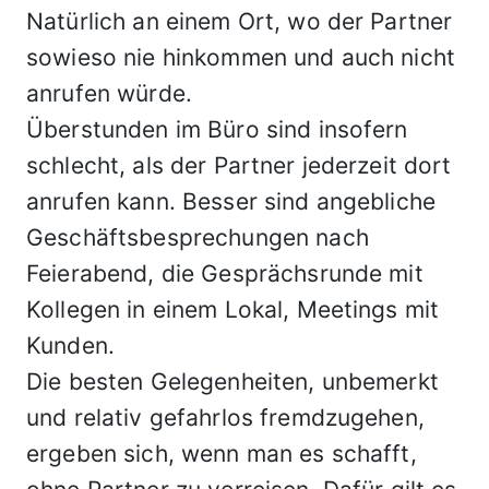
Natürlich an einem Ort, wo der Partner
sowieso nie hinkommen und auch nicht
anrufen würde.
Überstunden im Büro sind insofern
schlecht, als der Partner jederzeit dort
anrufen kann. Besser sind angebliche
Geschäftsbesprechungen nach
Feierabend, die Gesprächsrunde mit
Kollegen in einem Lokal, Meetings mit
Kunden.
Die besten Gelegenheiten, unbemerkt
und relativ gefahrlos fremdzugehen,
ergeben sich, wenn man es schafft,