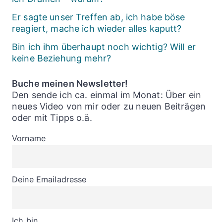
Er sagte unser Treffen ab, ich habe böse
reagiert, mache ich wieder alles kaputt?
Bin ich ihm überhaupt noch wichtig? Will er
keine Beziehung mehr?
Buche meinen Newsletter!
Den sende ich ca. einmal im Monat: Über ein
neues Video von mir oder zu neuen Beiträgen
oder mit Tipps o.ä.
Vorname
Deine Emailadresse
Ich bin