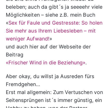
beleben; auch da gibt´s ja seeeehr viele
Möglichkeiten – siehe z.B. mein Buch
«
Sex für Faule und Gestresste: So holen
Sie mehr aus Ihrem Liebesleben – mit
weniger Aufwand!
»
und auch hier auf der Webseite der
Beitrag
«Frischer Wind in die Beziehung»
.
Aber okay, du willst ja Ausreden fürs
Fremdgehen…
Erst mal allgemein: Zum Vertuschen von
Seitensprüngen ist´s immer günstig, ein