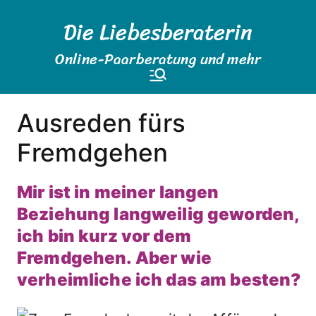
Zum
Die Liebesberaterin
Inhalt
springen
Online-Paarberatung und mehr
Ausreden fürs
Fremdgehen
Mir ist in meiner langen
Beziehung langweilig geworden,
ich bin kurz vor dem
Fremdgehen. Aber wie
verheimliche ich das am besten?