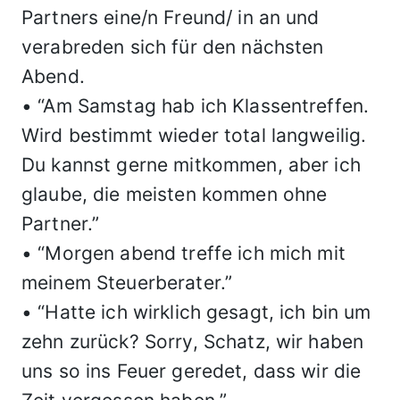
Partners eine/n Freund/ in an und
verabreden sich für den nächsten
Abend.
• “Am Samstag hab ich Klassentreffen.
Wird bestimmt wieder total langweilig.
Du kannst gerne mitkommen, aber ich
glaube, die meisten kommen ohne
Partner.”
• “Morgen abend treffe ich mich mit
meinem Steuerberater.”
• “Hatte ich wirklich gesagt, ich bin um
zehn zurück? Sorry, Schatz, wir haben
uns so ins Feuer geredet, dass wir die