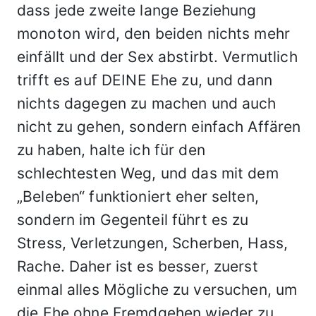
dass jede zweite lange Beziehung
monoton wird, den beiden nichts mehr
einfällt und der Sex abstirbt. Vermutlich
trifft es auf DEINE Ehe zu, und dann
nichts dagegen zu machen und auch
nicht zu gehen, sondern einfach Affären
zu haben, halte ich für den
schlechtesten Weg, und das mit dem
„Beleben“ funktioniert eher selten,
sondern im Gegenteil führt es zu
Stress, Verletzungen, Scherben, Hass,
Rache. Daher ist es besser, zuerst
einmal alles Mögliche zu versuchen, um
die Ehe ohne Fremdgehen wieder zu