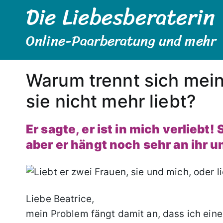
Die Liebesberaterin
Zum
Inhalt
springen
Online-Paarberatung und mehr
Warum trennt sich mein 
sie nicht mehr liebt?
Er sagte, er ist in mich verliebt!
aber er hängt noch sehr an ihr 
Liebe Beatrice,
mein Problem fängt damit an, dass ich ei