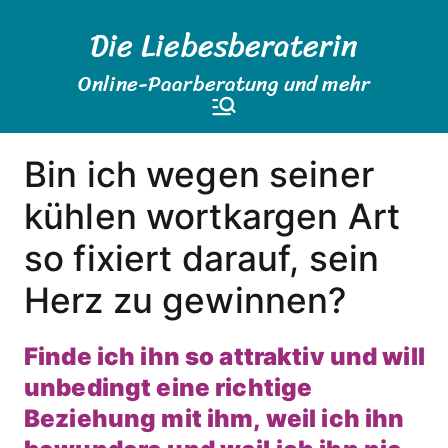
Zum
Die Liebesberaterin
Inhalt
springen
Online-Paarberatung und mehr
Bin ich wegen seiner
kühlen wortkargen Art
so fixiert darauf, sein
Herz zu gewinnen?
Finde ich ihn so attraktiv und will
unbedingt eine richtige
Beziehung mit ihm, weil ich ihn