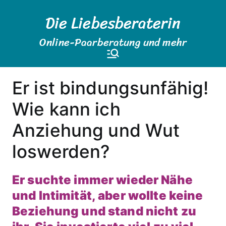
Zum
Die Liebesberaterin
Inhalt
springen
Online-Paarberatung und mehr
Er ist bindungsunfähig!
Wie kann ich
Anziehung und Wut
loswerden?
Er suchte immer wieder Nähe
und Intimität, aber wollte keine
Beziehung und stand nicht zu