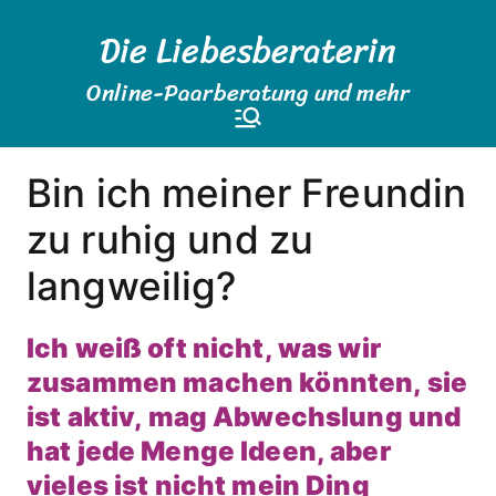
Zum
Die Liebesberaterin
Inhalt
springen
Online-Paarberatung und mehr
Bin ich meiner Freundin
zu ruhig und zu
langweilig?
Ich weiß oft nicht, was wir
zusammen machen könnten, sie
ist aktiv, mag Abwechslung und
hat jede Menge Ideen, aber
vieles ist nicht mein Ding