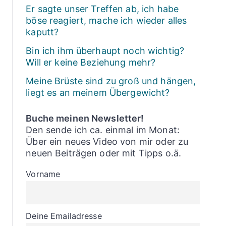
Er sagte unser Treffen ab, ich habe
böse reagiert, mache ich wieder alles
kaputt?
Bin ich ihm überhaupt noch wichtig?
Will er keine Beziehung mehr?
Meine Brüste sind zu groß und hängen,
liegt es an meinem Übergewicht?
Buche meinen Newsletter!
Den sende ich ca. einmal im Monat:
Über ein neues Video von mir oder zu
neuen Beiträgen oder mit Tipps o.ä.
Vorname
Deine Emailadresse