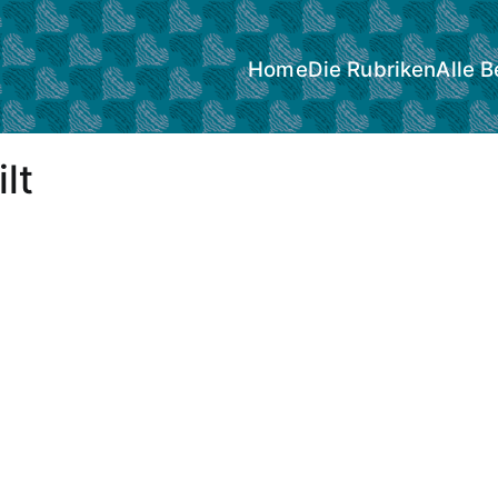
Home
Die Rubriken
Alle B
lt