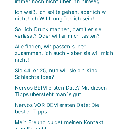
immer noch nicht über ihn hinweg
Ich weiß, ich sollte gehen, aber ich will
nicht! Ich WILL unglücklich sein!
Soll ich Druck machen, damit er sie
verlässt? Oder will er mich testen?
Alle finden, wir passen super
zusammen, ich auch – aber sie will mich
nicht!
Sie 44, er 25, nun will sie ein Kind.
Schlechte Idee?
Nervös BEIM ersten Date? Mit diesen
Tipps übersteht man´s gut
Nervös VOR DEM ersten Date: Die
besten Tipps
Mein Freund duldet meinen Kontakt
zum Ex nicht