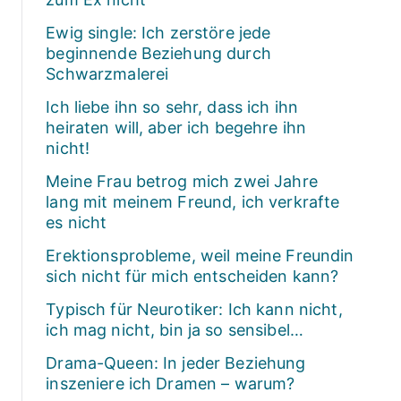
Ewig single: Ich zerstöre jede
beginnende Beziehung durch
Schwarzmalerei
Ich liebe ihn so sehr, dass ich ihn
heiraten will, aber ich begehre ihn
nicht!
Meine Frau betrog mich zwei Jahre
lang mit meinem Freund, ich verkrafte
es nicht
Erektionsprobleme, weil meine Freundin
sich nicht für mich entscheiden kann?
Typisch für Neurotiker: Ich kann nicht,
ich mag nicht, bin ja so sensibel…
Drama-Queen: In jeder Beziehung
inszeniere ich Dramen – warum?