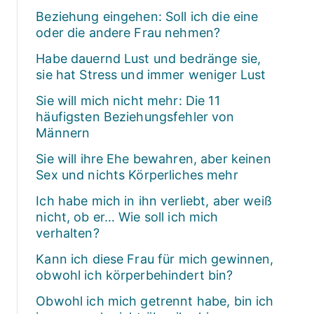
Beziehung eingehen: Soll ich die eine
oder die andere Frau nehmen?
Habe dauernd Lust und bedränge sie,
sie hat Stress und immer weniger Lust
Sie will mich nicht mehr: Die 11
häufigsten Beziehungsfehler von
Männern
Sie will ihre Ehe bewahren, aber keinen
Sex und nichts Körperliches mehr
Ich habe mich in ihn verliebt, aber weiß
nicht, ob er… Wie soll ich mich
verhalten?
Kann ich diese Frau für mich gewinnen,
obwohl ich körperbehindert bin?
Obwohl ich mich getrennt habe, bin ich