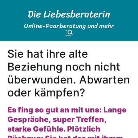
Zum
Die Liebesberaterin
Inhalt
springen
Online-Paarberatung und mehr
Sie hat ihre alte
Beziehung noch nicht
überwunden. Abwarten
oder kämpfen?
Es fing so gut an mit uns: Lange
Gespräche, super Treffen,
starke Gefühle. Plötzlich