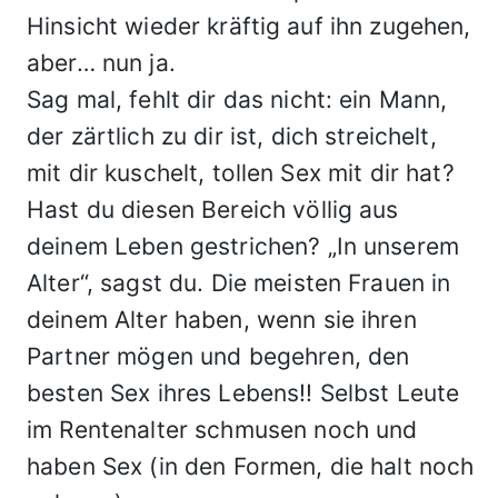
Hinsicht wieder kräftig auf ihn zugehen,
aber… nun ja.
Sag mal, fehlt dir das nicht: ein Mann,
der zärtlich zu dir ist, dich streichelt,
mit dir kuschelt, tollen Sex mit dir hat?
Hast du diesen Bereich völlig aus
deinem Leben gestrichen? „In unserem
Alter“, sagst du. Die meisten Frauen in
deinem Alter haben, wenn sie ihren
Partner mögen und begehren, den
besten Sex ihres Lebens!! Selbst Leute
im Rentenalter schmusen noch und
haben Sex (in den Formen, die halt noch