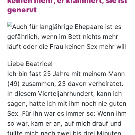
keinen mehr, er klammert, sie ist
genervt
Liebe Beatrice!
Ich bin fast 25 Jahre mit meinem Mann
(49) zusammen, 23 davon verheiratet.
In diesem Vierteljahrhundert, kann ich
sagen, hatte ich mit ihm noch nie guten
Sex. Für ihn war es immer so: Wenn ihm
so war, kam er an, auf mich drauf und
füllte mich nach zwei bis drei Minuten