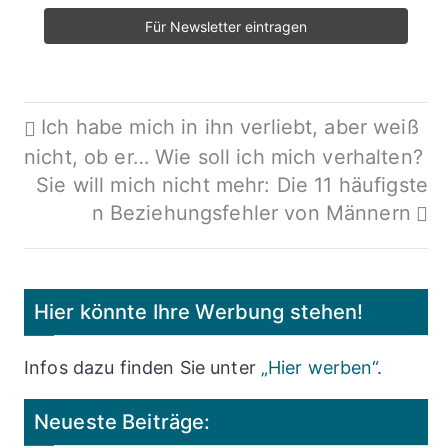
Beitragsnavigation
Ich habe mich in ihn verliebt, aber weiß
nicht, ob er… Wie soll ich mich verhalten?
Sie will mich nicht mehr: Die 11 häufigste
n Beziehungsfehler von Männern
Hier könnte Ihre Werbung stehen!
Infos dazu finden Sie unter
„Hier werben“
.
Neueste Beiträge: