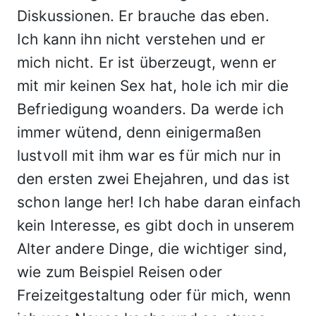
Diskussionen. Er brauche das eben.
Ich kann ihn nicht verstehen und er
mich nicht. Er ist überzeugt, wenn er
mit mir keinen Sex hat, hole ich mir die
Befriedigung woanders. Da werde ich
immer wütend, denn einigermaßen
lustvoll mit ihm war es für mich nur in
den ersten zwei Ehejahren, und das ist
schon lange her! Ich habe daran einfach
kein Interesse, es gibt doch in unserem
Alter andere Dinge, die wichtiger sind,
wie zum Beispiel Reisen oder
Freizeitgestaltung oder für mich, wenn