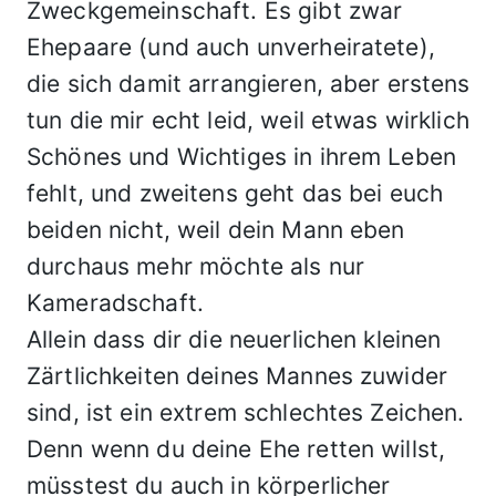
Zweckgemeinschaft. Es gibt zwar
Ehepaare (und auch unverheiratete),
die sich damit arrangieren, aber erstens
tun die mir echt leid, weil etwas wirklich
Schönes und Wichtiges in ihrem Leben
fehlt, und zweitens geht das bei euch
beiden nicht, weil dein Mann eben
durchaus mehr möchte als nur
Kameradschaft.
Allein dass dir die neuerlichen kleinen
Zärtlichkeiten deines Mannes zuwider
sind, ist ein extrem schlechtes Zeichen.
Denn wenn du deine Ehe retten willst,
müsstest du auch in körperlicher