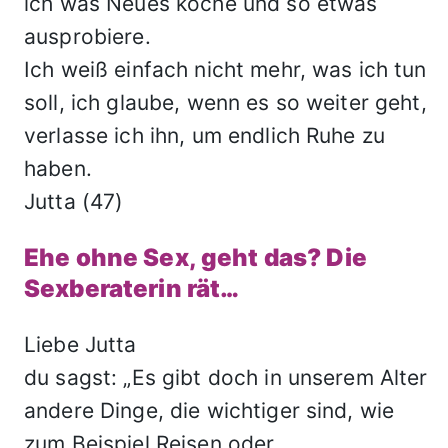
ich was Neues koche und so etwas
ausprobiere.
Ich weiß einfach nicht mehr, was ich tun
soll, ich glaube, wenn es so weiter geht,
verlasse ich ihn, um endlich Ruhe zu
haben.
Jutta (47)
Ehe ohne Sex, geht das? Die
Sexberaterin rät…
Liebe Jutta
du sagst: „Es gibt doch in unserem Alter
andere Dinge, die wichtiger sind, wie
zum Beispiel Reisen oder