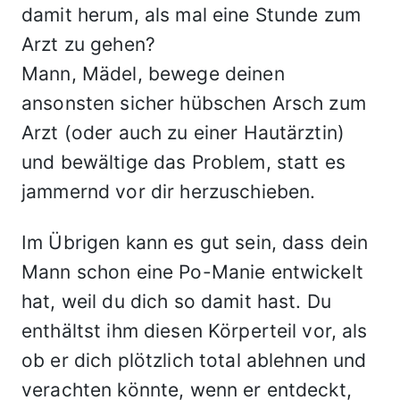
damit herum, als mal eine Stunde zum
Arzt zu gehen?
Mann, Mädel, bewege deinen
ansonsten sicher hübschen Arsch zum
Arzt (oder auch zu einer Hautärztin)
und bewältige das Problem, statt es
jammernd vor dir herzuschieben.
Im Übrigen kann es gut sein, dass dein
Mann schon eine Po-Manie entwickelt
hat, weil du dich so damit hast. Du
enthältst ihm diesen Körperteil vor, als
ob er dich plötzlich total ablehnen und
verachten könnte, wenn er entdeckt,