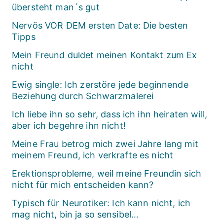
übersteht man´s gut
Nervös VOR DEM ersten Date: Die besten
Tipps
Mein Freund duldet meinen Kontakt zum Ex
nicht
Ewig single: Ich zerstöre jede beginnende
Beziehung durch Schwarzmalerei
Ich liebe ihn so sehr, dass ich ihn heiraten will,
aber ich begehre ihn nicht!
Meine Frau betrog mich zwei Jahre lang mit
meinem Freund, ich verkrafte es nicht
Erektionsprobleme, weil meine Freundin sich
nicht für mich entscheiden kann?
Typisch für Neurotiker: Ich kann nicht, ich
mag nicht, bin ja so sensibel…