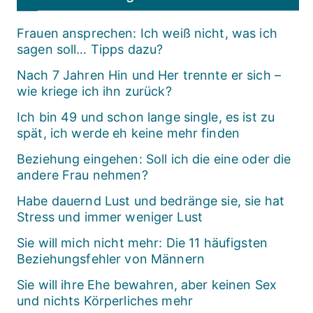
Frauen ansprechen: Ich weiß nicht, was ich
sagen soll… Tipps dazu?
Nach 7 Jahren Hin und Her trennte er sich –
wie kriege ich ihn zurück?
Ich bin 49 und schon lange single, es ist zu
spät, ich werde eh keine mehr finden
Beziehung eingehen: Soll ich die eine oder die
andere Frau nehmen?
Habe dauernd Lust und bedränge sie, sie hat
Stress und immer weniger Lust
Sie will mich nicht mehr: Die 11 häufigsten
Beziehungsfehler von Männern
Sie will ihre Ehe bewahren, aber keinen Sex
und nichts Körperliches mehr