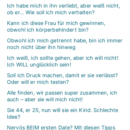
Ich habe mich in ihn verliebt, aber weiß nicht,
ob er… Wie soll ich mich verhalten?
Kann ich diese Frau für mich gewinnen,
obwohl ich körperbehindert bin?
Obwohl ich mich getrennt habe, bin ich immer
noch nicht über ihn hinweg
Ich weiß, ich sollte gehen, aber ich will nicht!
Ich WILL unglücklich sein!
Soll ich Druck machen, damit er sie verlässt?
Oder will er mich testen?
Alle finden, wir passen super zusammen, ich
auch – aber sie will mich nicht!
Sie 44, er 25, nun will sie ein Kind. Schlechte
Idee?
Nervös BEIM ersten Date? Mit diesen Tipps