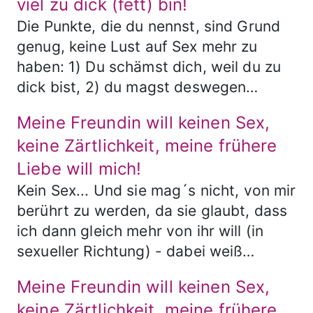
viel zu dick (fett) bin!
Die Punkte, die du nennst, sind Grund
genug, keine Lust auf Sex mehr zu
haben: 1) Du schämst dich, weil du zu
dick bist, 2) du magst deswegen…
Meine Freundin will keinen Sex,
keine Zärtlichkeit, meine frühere
Liebe will mich!
Kein Sex... Und sie mag´s nicht, von mir
berührt zu werden, da sie glaubt, dass
ich dann gleich mehr von ihr will (in
sexueller Richtung) - dabei weiß…
Meine Freundin will keinen Sex,
keine Zärtlichkeit, meine frühere