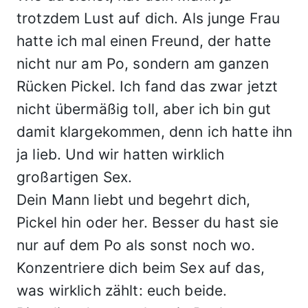
trotzdem Lust auf dich. Als junge Frau
hatte ich mal einen Freund, der hatte
nicht nur am Po, sondern am ganzen
Rücken Pickel. Ich fand das zwar jetzt
nicht übermäßig toll, aber ich bin gut
damit klargekommen, denn ich hatte ihn
ja lieb. Und wir hatten wirklich
großartigen Sex.
Dein Mann liebt und begehrt dich,
Pickel hin oder her. Besser du hast sie
nur auf dem Po als sonst noch wo.
Konzentriere dich beim Sex auf das,
was wirklich zählt: euch beide.