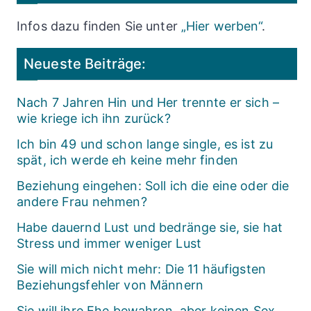
Infos dazu finden Sie unter
„Hier werben“
.
Neueste Beiträge:
Nach 7 Jahren Hin und Her trennte er sich –
wie kriege ich ihn zurück?
Ich bin 49 und schon lange single, es ist zu
spät, ich werde eh keine mehr finden
Beziehung eingehen: Soll ich die eine oder die
andere Frau nehmen?
Habe dauernd Lust und bedränge sie, sie hat
Stress und immer weniger Lust
Sie will mich nicht mehr: Die 11 häufigsten
Beziehungsfehler von Männern
Sie will ihre Ehe bewahren, aber keinen Sex