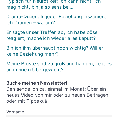
Typisch für Neurotiker: Ich kann nicht, ich
mag nicht, bin ja so sensibel…
Drama-Queen: In jeder Beziehung inszeniere
ich Dramen – warum?
Er sagte unser Treffen ab, ich habe böse
reagiert, mache ich wieder alles kaputt?
Bin ich ihm überhaupt noch wichtig? Will er
keine Beziehung mehr?
Meine Brüste sind zu groß und hängen, liegt es
an meinem Übergewicht?
Buche meinen Newsletter!
Den sende ich ca. einmal im Monat: Über ein
neues Video von mir oder zu neuen Beiträgen
oder mit Tipps o.ä.
Vorname