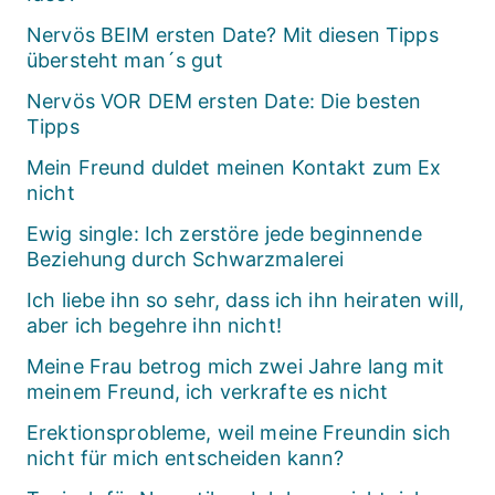
Nervös BEIM ersten Date? Mit diesen Tipps
übersteht man´s gut
Nervös VOR DEM ersten Date: Die besten
Tipps
Mein Freund duldet meinen Kontakt zum Ex
nicht
Ewig single: Ich zerstöre jede beginnende
Beziehung durch Schwarzmalerei
Ich liebe ihn so sehr, dass ich ihn heiraten will,
aber ich begehre ihn nicht!
Meine Frau betrog mich zwei Jahre lang mit
meinem Freund, ich verkrafte es nicht
Erektionsprobleme, weil meine Freundin sich
nicht für mich entscheiden kann?