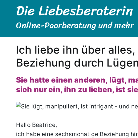
Die Liebesberaterin
Zum
Inhalt
springen
Online-Paarberatung und mehr
Ich liebe ihn über alles
Beziehung durch Lügen
Sie hatte einen anderen, lügt, man
sich nur ein, ihn zu lieben, ist s
Hallo Beatrice,
ich habe eine sechsmonatige Beziehung hint