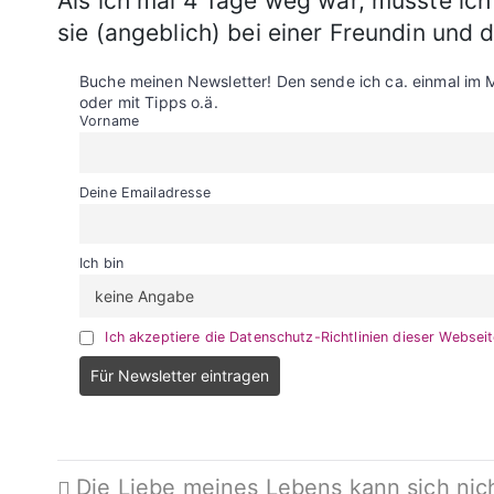
Als ich mal 4 Tage weg war, musste ich
sie (angeblich) bei einer Freundin und 
Buche meinen Newsletter! Den sende ich ca. einmal im 
oder mit Tipps o.ä.
Vorname
Deine Emailadresse
Ich bin
Ich akzeptiere die Datenschutz-Richtlinien dieser Websei
Beitragsnavigation
Die Liebe meines Lebens kann sich nic