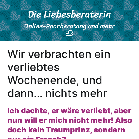
Zum
Die Liebesberaterin
Inhalt
springen
Online-Paarberatung und mehr
Wir verbrachten ein
verliebtes
Wochenende, und
dann… nichts mehr
Ich dachte, er wäre verliebt, aber
nun will er mich nicht mehr! Also
doch kein Traumprinz, sondern