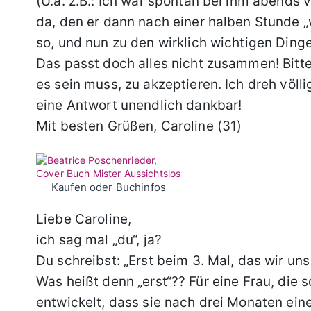
(U.a. z.B.: Ich war spontan bei ihm abend
da, den er dann nach einer halben Stunde „
so, und nun zu den wirklich wichtigen Ding
Das passt doch alles nicht zusammen! Bitte
es sein muss, zu akzeptieren. Ich dreh völl
eine Antwort unendlich dankbar!
Mit besten Grüßen, Caroline (31)
Kaufen oder Buchinfos
Liebe Caroline,
ich sag mal „du“, ja?
Du schreibst: „Erst beim 3. Mal, das wir un
Was heißt denn „erst“?? Für eine Frau, die s
entwickelt, dass sie nach drei Monaten eine