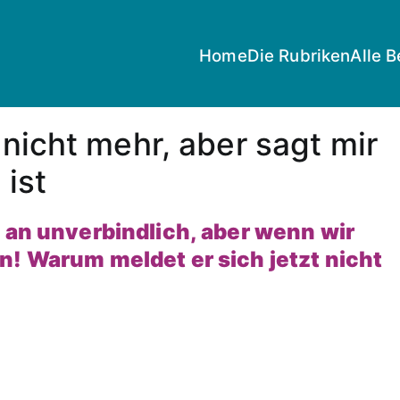
Home
Die Rubriken
Alle B
 nicht mehr, aber sagt mir
 ist
g an unverbindlich, aber wenn wir
n! Warum meldet er sich jetzt nicht