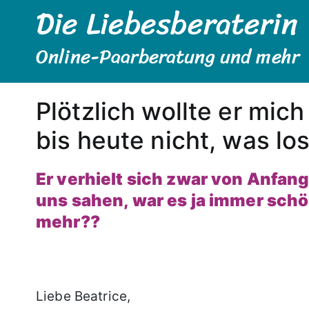
Die Liebesberaterin
Zum
Inhalt
springen
Online-Paarberatung und mehr
Plötzlich wollte er mich
bis heute nicht, was los
Er verhielt sich zwar von Anfan
uns sahen, war es ja immer schö
mehr??
Liebe Beatrice,