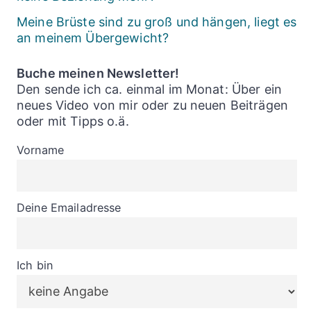
Meine Brüste sind zu groß und hängen, liegt es
an meinem Übergewicht?
Buche meinen Newsletter!
Den sende ich ca. einmal im Monat: Über ein
neues Video von mir oder zu neuen Beiträgen
oder mit Tipps o.ä.
Vorname
Deine Emailadresse
Ich bin