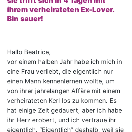
sie trifft sich in 4 Tagen mit
ihrem verheirateten Ex-Lover.
Bin sauer!
Hallo Beatrice,
vor einem halben Jahr habe ich mich in
eine Frau verliebt, die eigentlich nur
einen Mann kennenlernen wollte, um
von ihrer jahrelangen Affäre mit einem
verheirateten Kerl los zu kommen. Es
hat einige Zeit gedauert, aber ich habe
ihr Herz erobert, und ich vertraue ihr
eigentlich. “Eigentlich” deshalb, weil sie