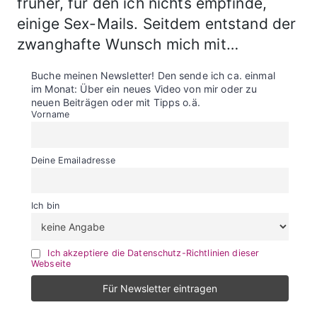
früher, für den ich nichts empfinde,
einige Sex-Mails. Seitdem entstand der
zwanghafte Wunsch mich mit…
Buche meinen Newsletter! Den sende ich ca. einmal
im Monat: Über ein neues Video von mir oder zu
neuen Beiträgen oder mit Tipps o.ä.
Vorname
Deine Emailadresse
Ich bin
Ich akzeptiere die Datenschutz-Richtlinien dieser
Webseite