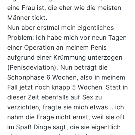
eine Frau ist, die eher wie die meisten
Männer tickt.
Nun aber erstmal mein eigentliches
Problem: Ich habe mich vor neun Tagen
einer Operation an meinem Penis
aufgrund einer Krümmung unterzogen
(Penisdeviation). Nun beträgt die
Schonphase 6 Wochen, also in meinem
Fall jetzt noch knapp 5 Wochen. Statt in
dieser Zeit ebenfalls auf Sex zu
verzichten, fragte sie mich etwas… ich
nahm die Frage nicht ernst, weil sie oft
im Spaß Dinge sagt, die sie eigentlich