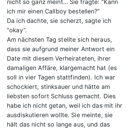
nicht so ganz meint… Sie fragte: “Kann
ich mir einen Callboy bestellen?”
Da ich dachte, sie scherzt, sagte ich
“okay”.
Am nächsten Tag stellte sich heraus,
dass sie aufgrund meiner Antwort ein
Date mit diesem Verheirateten, ihrer
damaligen Affäre, klargemacht hat (es
soll in vier Tagen stattfinden). Ich war
schockiert, stinksauer und hätte am
liebsten sofort Schluss gemacht. Dies
habe ich nicht getan, weil ich das mit ihr
ausdiskutieren wollte. Sie meinte, sie
hält das nicht so lange aus, und das