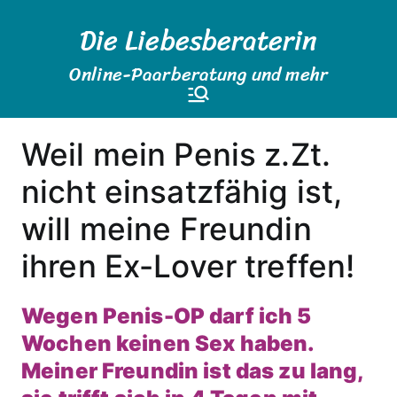
Zum
Die Liebesberaterin
Inhalt
springen
Online-Paarberatung und mehr
Weil mein Penis z.Zt.
nicht einsatzfähig ist,
will meine Freundin
ihren Ex-Lover treffen!
Wegen Penis-OP darf ich 5
Wochen keinen Sex haben.
Meiner Freundin ist das zu lang,