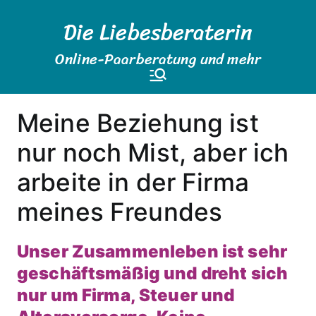
Zum
Die Liebesberaterin
Inhalt
springen
Online-Paarberatung und mehr
Meine Beziehung ist
nur noch Mist, aber ich
arbeite in der Firma
meines Freundes
Unser Zusammenleben ist sehr
geschäftsmäßig und dreht sich
nur um Firma, Steuer und