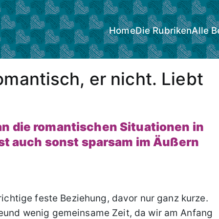
Home
Die Rubriken
Alle B
omantisch, er nicht. Liebt
n die romantischen Situationen in
 ist auch sonst sparsam im Äußern
 richtige feste Beziehung, davor nur ganz kurze.
Freund wenig gemeinsame Zeit, da wir am Anfang