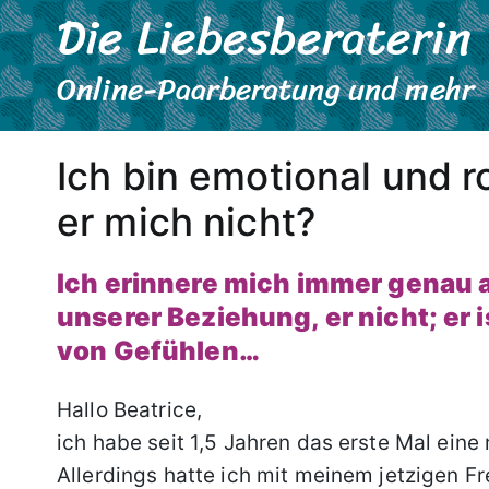
Die Liebesberaterin
Zum
Inhalt
springen
Online-Paarberatung und mehr
Ich bin emotional und r
er mich nicht?
Ich erinnere mich immer genau a
unserer Beziehung, er nicht; er
von Gefühlen…
Hallo Beatrice,
ich habe seit 1,5 Jahren das erste Mal eine
Allerdings hatte ich mit meinem jetzigen 