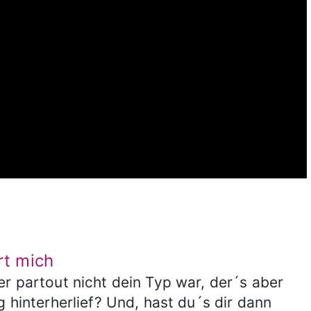
ert mich
er partout nicht dein Typ war, der´s aber
g hinterherlief? Und, hast du´s dir dann