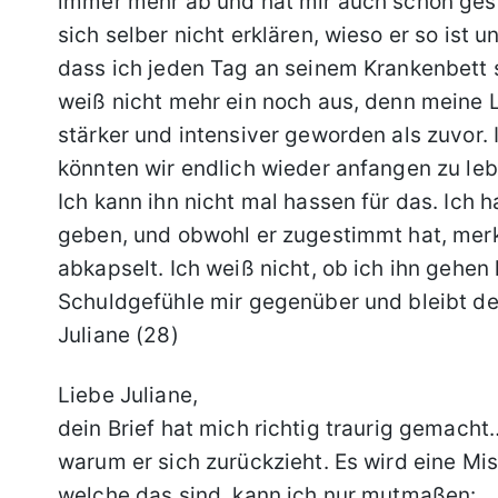
immer mehr ab und hat mir auch schon gesag
sich selber nicht erklären, wieso er so ist 
dass ich jeden Tag an seinem Krankenbett 
weiß nicht mehr ein noch aus, denn meine Li
stärker und intensiver geworden als zuvor. 
könnten wir endlich wieder anfangen zu leb
Ich kann ihn nicht mal hassen für das. Ich 
geben, und obwohl er zugestimmt hat, merk
abkapselt. Ich weiß nicht, ob ich ihn gehen l
Schuldgefühle mir gegenüber und bleibt des
Juliane (28)
Liebe Juliane,
dein Brief hat mich richtig traurig gemacht
warum er sich zurückzieht. Es wird eine M
welche das sind, kann ich nur mutmaßen: