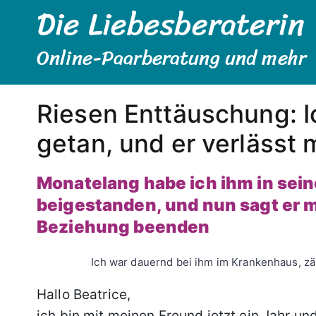
Die Liebesberaterin
Zum
Inhalt
springen
Online-Paarberatung und mehr
Riesen Enttäuschung: Ic
getan, und er verlässt 
Monatelang habe ich ihm in sei
beigestanden, und nun sagt er mir
Beziehung beenden
Ich war dauernd bei ihm im Krankenhaus, zähl
Hallo Beatrice,
ich bin mit meinen Freund jetzt ein Jahr 