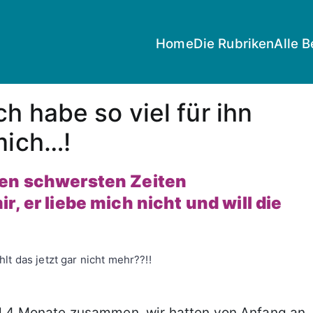
Home
Die Rubriken
Alle B
h habe so viel für ihn
mich…!
nen schwersten Zeiten
, er liebe mich nicht und will die
t das jetzt gar nicht mehr??!!
und 4 Monate zusammen, wir hatten von Anfang an