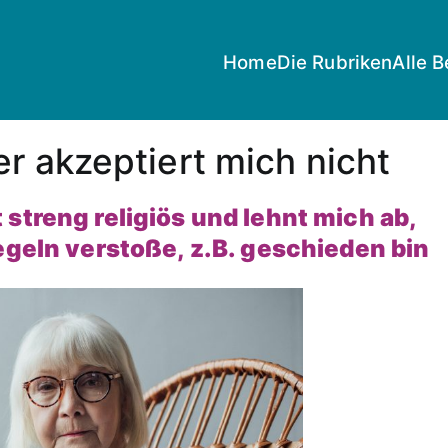
Home
Die Rubriken
Alle B
r akzeptiert mich nicht
streng religiös und lehnt mich ab,
egeln verstoße, z.B. geschieden bin