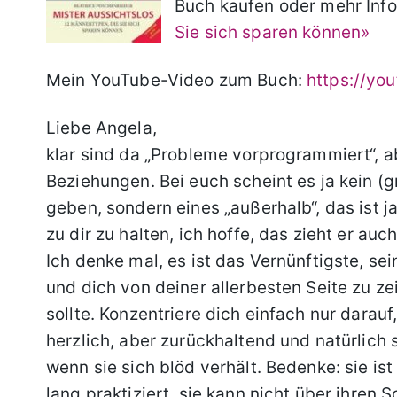
Buch kaufen oder mehr Inf
Sie sich sparen können»
Mein YouTube-Video zum Buch:
https://yo
Liebe Angela,
klar sind da „Probleme vorprogrammiert“, a
Beziehungen. Bei euch scheint es ja kein (
geben, sondern eines „außerhalb“, das ist j
zu dir zu halten, ich hoffe, das zieht er auc
Ich denke mal, es ist das Vernünftigste, se
und dich von deiner allerbesten Seite zu ze
sollte. Konzentriere dich einfach nur darauf
herzlich, aber zurückhaltend und natürlich 
wenn sie sich blöd verhält. Bedenke: sie is
lang praktiziert, sie kann nicht über ihren 