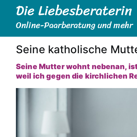
Die Liebesberaterin
Zum
Inhalt
springen
Online-Paarberatung und mehr
Seine katholische Mutte
Seine Mutter wohnt nebenan, ist 
weil ich gegen die kirchlichen R