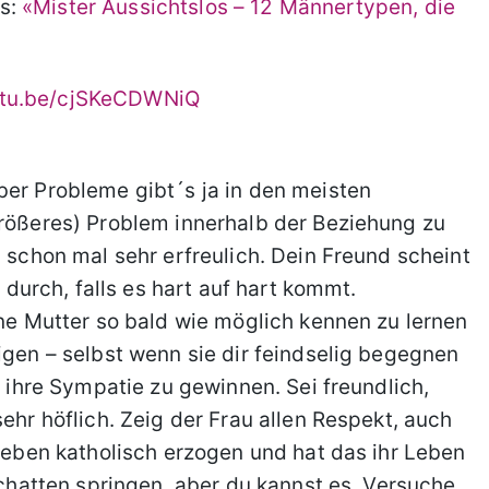
os:
«Mister Aussichtslos – 12 Männertypen, die
utu.be/cjSKeCDWNiQ
ber Probleme gibt´s ja in den meisten
größeres) Problem innerhalb der Beziehung zu
a schon mal sehr erfreulich. Dein Freund scheint
h durch, falls es hart auf hart kommt.
ine Mutter so bald wie möglich kennen zu lernen
igen – selbst wenn sie dir feindselig begegnen
, ihre Sympatie zu gewinnen. Sei freundlich,
sehr höflich. Zeig der Frau allen Respekt, auch
t eben katholisch erzogen und hat das ihr Leben
Schatten springen, aber du kannst es. Versuche,