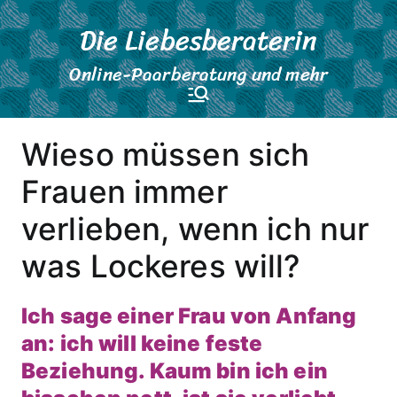
Zum
Die Liebesberaterin
Inhalt
springen
Online-Paarberatung und mehr
Wieso müssen sich
Frauen immer
verlieben, wenn ich nur
was Lockeres will?
Ich sage einer Frau von Anfang
an: ich will keine feste
Beziehung. Kaum bin ich ein