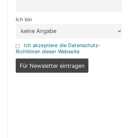
Ich bin
Ich akzeptiere die Datenschutz-
Richtlinien dieser Webseite