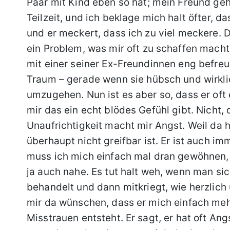
Paar mit Kind eben so hat; mein Freund geht
Teilzeit, und ich beklage mich halt öfter, d
und er meckert, dass ich zu viel meckere. D
ein Problem, was mir oft zu schaffen mach
mit einer seiner Ex-Freundinnen eng befreun
Traum – gerade wenn sie hübsch und wirklic
umzugehen. Nun ist es aber so, dass er oft 
mir das ein echt blödes Gefühl gibt. Nicht,
Unaufrichtigkeit macht mir Angst. Weil da ha
überhaupt nicht greifbar ist. Er ist auch im
muss ich mich einfach mal dran gewöhnen, s
ja auch nahe. Es tut halt weh, wenn man sich
behandelt und dann mitkriegt, wie herzlich u
mir da wünschen, dass er mich einfach mehr
Misstrauen entsteht. Er sagt, er hat oft A