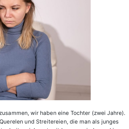
 zusammen, wir haben eine Tochter (zwei Jahre).
 Querelen und Streitereien, die man als junges