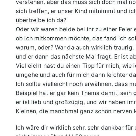
verstehen, aber das muss sich doch mal norm
sich treffen, er unser Kind mitnimmt und ic
übertreibe ich da?
Oder wir waren beide bei ihr zu einer Feier 
ob ich mitkommen möchte, das fand ich sc
warum, oder? War da auch wirklich traurig.
und er dann das nächste Mal fragt. Er ist a
Vielleicht hast du einen Tipp für mich, wie 
umgehe und auch für mich dann leichter d
Ich sollte vielleicht noch erwähnen, dass me
Beispiel hat er gar kein Thema damit, sein
er ist lieb und großzügig, und wir haben im
Kleinen, die manchmal ganz schön nerven k
Ich wäre dir wirklich sehr, sehr dankbar f