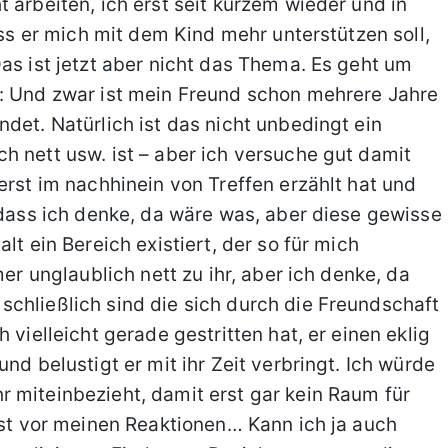
 arbeiten, ich erst seit kurzem wieder und in
ass er mich mit dem Kind mehr unterstützen soll,
as ist jetzt aber nicht das Thema. Es geht um
t: Und zwar ist mein Freund schon mehrere Jahre
det. Natürlich ist das nicht unbedingt ein
h nett usw. ist – aber ich versuche gut damit
erst im nachhinein von Treffen erzählt hat und
 dass ich denke, da wäre was, aber diese gewisse
lt ein Bereich existiert, der so für mich
mer unglaublich nett zu ihr, aber ich denke, da
chließlich sind die sich durch die Freundschaft
 vielleicht gerade gestritten hat, er einen eklig
nd belustigt er mit ihr Zeit verbringt. Ich würde
 miteinbezieht, damit erst gar kein Raum für
ngst vor meinen Reaktionen… Kann ich ja auch