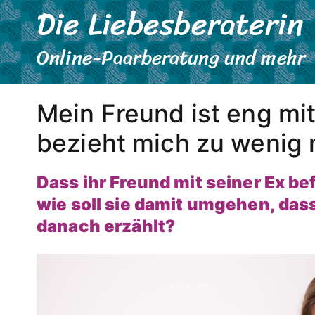
Die Liebesberaterin
Zum
Inhalt
springen
Online-Paarberatung und mehr
Mein Freund ist eng mi
bezieht mich zu wenig 
Dass ihr Freund mit seiner Ex befr
wie soll sie damit umgehen, dass 
danach erzählt?