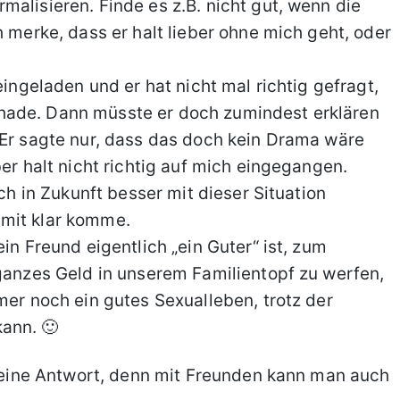
alisieren. Finde es z.B. nicht gut, wenn die
h merke, dass er halt lieber ohne mich geht, oder
eingeladen und er hat nicht mal richtig gefragt,
hade. Dann müsste er doch zumindest erklären
 Er sagte nur, dass das doch kein Drama wäre
ber halt nicht richtig auf mich eingegangen.
ich in Zukunft besser mit dieser Situation
amit klar komme.
in Freund eigentlich „ein Guter“ ist, zum
 ganzes Geld in unserem Familientopf zu werfen,
mer noch ein gutes Sexualleben, trotz der
ann. 🙂
ür eine Antwort, denn mit Freunden kann man auch