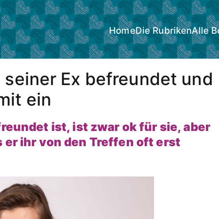
Home
Die Rubriken
Alle B
t seiner Ex befreundet und
mit ein
eundet ist, ist zwar ok für sie, aber
er ihr von den Treffen oft erst