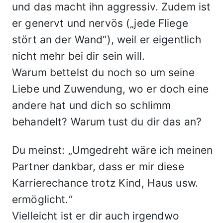
und das macht ihn aggressiv. Zudem ist
er genervt und nervös („jede Fliege
stört an der Wand“), weil er eigentlich
nicht mehr bei dir sein will.
Warum bettelst du noch so um seine
Liebe und Zuwendung, wo er doch eine
andere hat und dich so schlimm
behandelt? Warum tust du dir das an?
Du meinst: „Umgedreht wäre ich meinen
Partner dankbar, dass er mir diese
Karrierechance trotz Kind, Haus usw.
ermöglicht.“
Vielleicht ist er dir auch irgendwo