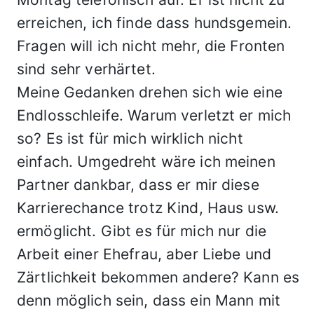
erreichen, ich finde dass hundsgemein.
Fragen will ich nicht mehr, die Fronten
sind sehr verhärtet.
Meine Gedanken drehen sich wie eine
Endlosschleife. Warum verletzt er mich
so? Es ist für mich wirklich nicht
einfach. Umgedreht wäre ich meinen
Partner dankbar, dass er mir diese
Karrierechance trotz Kind, Haus usw.
ermöglicht. Gibt es für mich nur die
Arbeit einer Ehefrau, aber Liebe und
Zärtlichkeit bekommen andere? Kann es
denn möglich sein, dass ein Mann mit