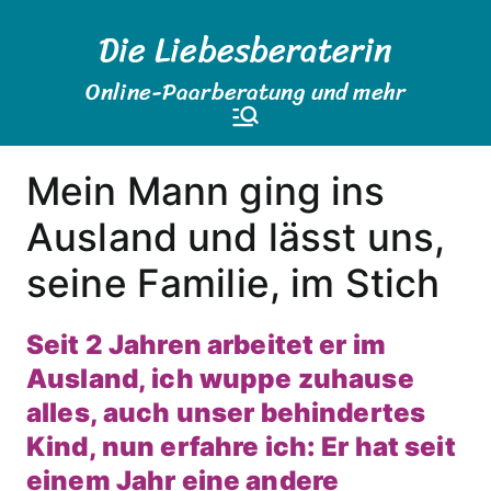
Zum
Die Liebesberaterin
Inhalt
springen
Online-Paarberatung und mehr
Mein Mann ging ins
Ausland und lässt uns,
seine Familie, im Stich
Seit 2 Jahren arbeitet er im
Ausland, ich wuppe zuhause
alles, auch unser behindertes
Kind, nun erfahre ich: Er hat seit
einem Jahr eine andere