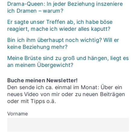
Drama-Queen: In jeder Beziehung inszeniere
ich Dramen – warum?
Er sagte unser Treffen ab, ich habe böse
reagiert, mache ich wieder alles kaputt?
Bin ich ihm überhaupt noch wichtig? Will er
keine Beziehung mehr?
Meine Brüste sind zu groß und hängen, liegt es
an meinem Übergewicht?
Buche meinen Newsletter!
Den sende ich ca. einmal im Monat: Über ein
neues Video von mir oder zu neuen Beiträgen
oder mit Tipps o.ä.
Vorname