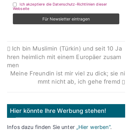
Ich akzeptiere die Datenschutz-Richtlinien dieser
Webseite
Beitragsnavigation
Ich bin Muslimin (Türkin) und seit 10 Ja
hren heimlich mit einem Europäer zusam
men
Meine Freundin ist mir viel zu dick; sie ni
mmt nicht ab, ich gehe fremd
Hier könnte Ihre Werbung stehen!
Infos dazu finden Sie unter
„Hier werben“
.