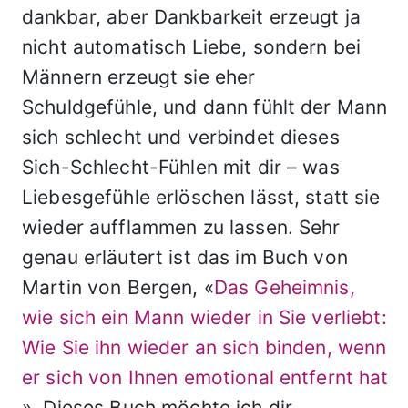
dankbar, aber Dankbarkeit erzeugt ja
nicht automatisch Liebe, sondern bei
Männern erzeugt sie eher
Schuldgefühle, und dann fühlt der Mann
sich schlecht und verbindet dieses
Sich-Schlecht-Fühlen mit dir – was
Liebesgefühle erlöschen lässt, statt sie
wieder aufflammen zu lassen. Sehr
genau erläutert ist das im Buch von
Martin von Bergen, «
Das Geheimnis,
wie sich ein Mann wieder in Sie verliebt:
Wie Sie ihn wieder an sich binden, wenn
er sich von Ihnen emotional entfernt hat
». Dieses Buch möchte ich dir