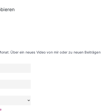
obieren
Monat: Über ein neues Video von mir oder zu neuen Beiträgen
te