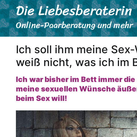
Die Liebesberaterin
Zum
Inhalt
springen
Online-Paarberatung und mehr
Ich soll ihm meine Sex
weiß nicht, was ich im B
Ich war bisher im Bett immer die
meine sexuellen Wünsche äußern
beim Sex will!