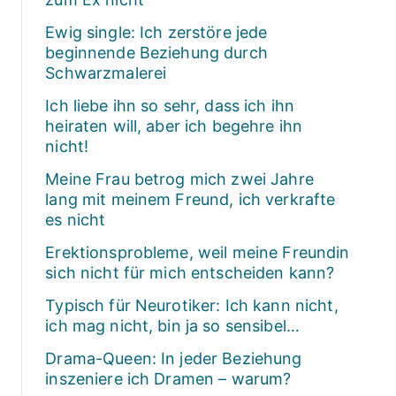
Ewig single: Ich zerstöre jede
beginnende Beziehung durch
Schwarzmalerei
Ich liebe ihn so sehr, dass ich ihn
heiraten will, aber ich begehre ihn
nicht!
Meine Frau betrog mich zwei Jahre
lang mit meinem Freund, ich verkrafte
es nicht
Erektionsprobleme, weil meine Freundin
sich nicht für mich entscheiden kann?
Typisch für Neurotiker: Ich kann nicht,
ich mag nicht, bin ja so sensibel…
Drama-Queen: In jeder Beziehung
inszeniere ich Dramen – warum?