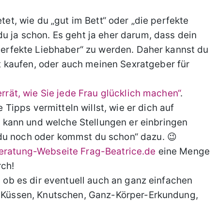
etet, wie du „gut im Bett“ oder „die perfekte
du ja schon. Es geht ja eher darum, dass dein
 perfekte Liebhaber“ zu werden. Daher kannst du
 kaufen, oder auch meinen Sexratgeber für
errät, wie Sie jede Frau glücklich machen“
.
ipps vermitteln willst, wie er dich auf
kann und welche Stellungen er einbringen
du noch oder kommst du schon“ dazu. 😉
eratung-Webseite Frag-Beatrice.de
eine Menge
rch!
n, ob es dir eventuell auch an ganz einfachen
n, Küssen, Knutschen, Ganz-Körper-Erkundung,