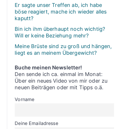
Er sagte unser Treffen ab, ich habe
böse reagiert, mache ich wieder alles
kaputt?
Bin ich ihm überhaupt noch wichtig?
Will er keine Beziehung mehr?
Meine Brüste sind zu groß und hängen,
liegt es an meinem Übergewicht?
Buche meinen Newsletter!
Den sende ich ca. einmal im Monat:
Über ein neues Video von mir oder zu
neuen Beiträgen oder mit Tipps o.ä.
Vorname
Deine Emailadresse