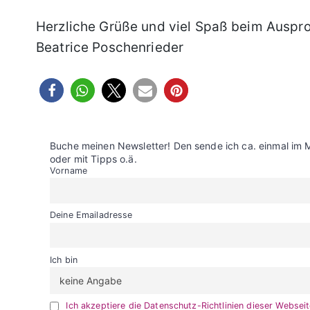
Herzliche Grüße und viel Spaß beim Auspr
Beatrice Poschenrieder
Buche meinen Newsletter! Den sende ich ca. einmal im 
oder mit Tipps o.ä.
Vorname
Deine Emailadresse
Ich bin
Ich akzeptiere die Datenschutz-Richtlinien dieser Websei