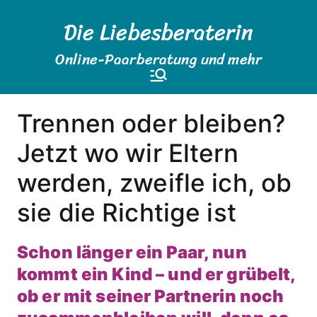
Zum
Die Liebesberaterin
Inhalt
springen
Online-Paarberatung und mehr
Trennen oder bleiben?
Jetzt wo wir Eltern
werden, zweifle ich, ob
sie die Richtige ist
Schon länger ein Paar, nun
kommt ein Kind – und er grübelt,
ob er mit seiner Partnerin noch