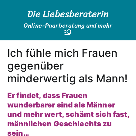
Zum
Die Liebesberaterin
Inhalt
springen
Online-Paarberatung und mehr
Ich fühle mich Frauen
gegenüber
minderwertig als Mann!
Er findet, dass Frauen
wunderbarer sind als Männer
und mehr wert, schämt sich fast,
männlichen Geschlechts zu
sein…