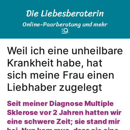
Zum
Die Liebesberaterin
Inhalt
springen
Online-Paarberatung und mehr
Weil ich eine unheilbare
Krankheit habe, hat
sich meine Frau einen
Liebhaber zugelegt
Seit meiner Diagnose Multiple
Sklerose vor 2 Jahren hatten wir
eine schwere Zeit; sie stand mir