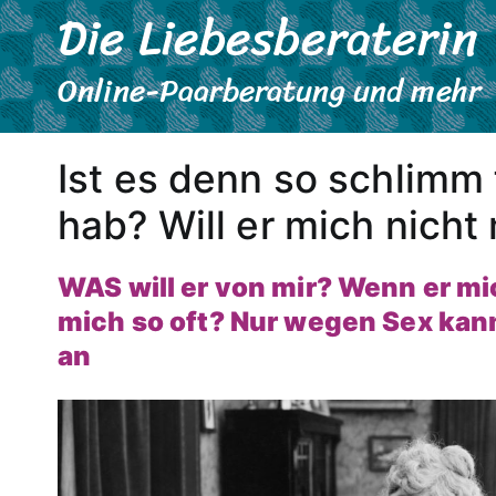
Die Liebesberaterin
Zum
Inhalt
springen
Online-Paarberatung und mehr
Ist es denn so schlimm 
hab? Will er mich nicht
WAS will er von mir? Wenn er mich
mich so oft? Nur wegen Sex kann´
an