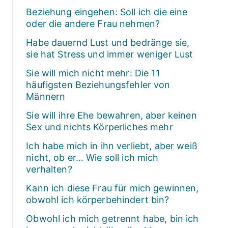
Beziehung eingehen: Soll ich die eine
oder die andere Frau nehmen?
Habe dauernd Lust und bedränge sie,
sie hat Stress und immer weniger Lust
Sie will mich nicht mehr: Die 11
häufigsten Beziehungsfehler von
Männern
Sie will ihre Ehe bewahren, aber keinen
Sex und nichts Körperliches mehr
Ich habe mich in ihn verliebt, aber weiß
nicht, ob er… Wie soll ich mich
verhalten?
Kann ich diese Frau für mich gewinnen,
obwohl ich körperbehindert bin?
Obwohl ich mich getrennt habe, bin ich