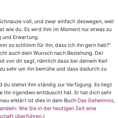
 Schnauze voll, und zwar einfach deswegen, weil
 ist wie du. Es wird ihm im Moment nur etwas zu
g und Erwartung.
enn so schlimm für ihn, dass ich ihn gern hab?“
eicht auch dein Wunsch nach Beziehung. Der
d von dir sagt, nämlich dass bei deinem Kerl
h zu sehr um ihn bemühe und dass dadurch zu
nd du stehst ihm ständig zur Verfügung. Es liegt
ie ihn irgendwo enttäuscht hat. Er hat dich sehr
enau erklärt ist dies in dem Buch
Das Geheimnis,
ndeln: Wie Sie in der heutigen Zeit eine
schaft überführen
.)