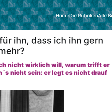
Home
Die Rubriken
Alle B
für ihn, dass ich ihn gern
 mehr?
 nicht wirklich will, warum trifft er
s nicht sein: er legt es nicht drauf