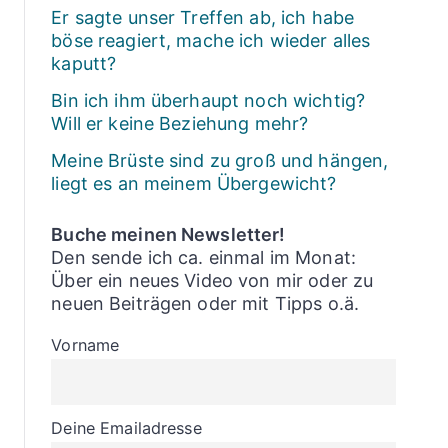
Er sagte unser Treffen ab, ich habe
böse reagiert, mache ich wieder alles
kaputt?
Bin ich ihm überhaupt noch wichtig?
Will er keine Beziehung mehr?
Meine Brüste sind zu groß und hängen,
liegt es an meinem Übergewicht?
Buche meinen Newsletter!
Den sende ich ca. einmal im Monat:
Über ein neues Video von mir oder zu
neuen Beiträgen oder mit Tipps o.ä.
Vorname
Deine Emailadresse