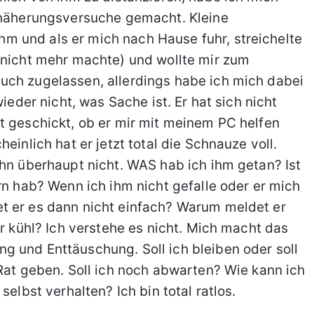
Annäherungsversuche gemacht. Kleine
 und als er mich nach Hause fuhr, streichelte
 nicht mehr machte) und wollte mir zum
uch zugelassen, allerdings habe ich mich dabei
ieder nicht, was Sache ist. Er hat sich nicht
t geschickt, ob er mir mit meinem PC helfen
einlich hat er jetzt total die Schnauze voll.
ihn überhaupt nicht. WAS hab ich ihm getan? Ist
rn hab? Wenn ich ihm nicht gefalle oder er mich
t er es dann nicht einfach? Warum meldet er
er kühl? Ich verstehe es nicht. Mich macht das
g und Enttäuschung. Soll ich bleiben oder soll
 Rat geben. Soll ich noch abwarten? Wie kann ich
selbst verhalten? Ich bin total ratlos.