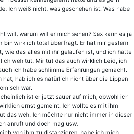
de. Ich weiß nicht, was geschehen ist. Was habe
t will, warum will er mich sehen? Sex kann es ja
h bin wirklich total überfragt. Er hat mir gestern
, wie das alles mit ihr gelaufen ist, und ich hatte
ch weh tut. Mir tut das auch wirklich Leid, ich
er auch ich habe schlimme Erfahrungen gemacht.
hat, hab ich es natürlich nicht über die Lippen
komisch war.
heinlich ist er jetzt sauer auf mich, obwohl ich
wirklich ernst gemeint. Ich wollte es mit ihm
ut das weh. Ich möchte nur nicht immer in dieser
ich anruft und doch mag usw.
 mich von ihm zu distanzieren, habe ich mich