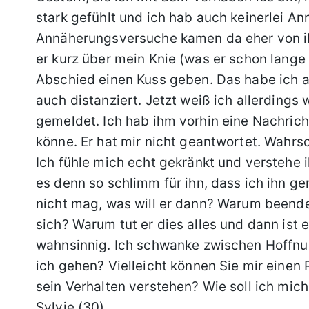
stark gefühlt und ich hab auch keinerlei 
Annäherungsversuche kamen da eher von ihm
er kurz über mein Knie (was er schon lange
Abschied einen Kuss geben. Das habe ich a
auch distanziert. Jetzt weiß ich allerdings w
gemeldet. Ich hab ihm vorhin eine Nachrich
könne. Er hat mir nicht geantwortet. Wahrsch
Ich fühle mich echt gekränkt und verstehe 
es denn so schlimm für ihn, dass ich ihn ge
nicht mag, was will er dann? Warum beende
sich? Warum tut er dies alles und dann ist 
wahnsinnig. Ich schwanke zwischen Hoffnun
ich gehen? Vielleicht können Sie mir einen
sein Verhalten verstehen? Wie soll ich mich 
Sylvie (30)